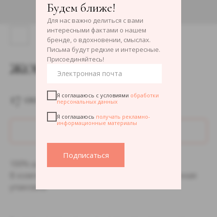
Будем ближе!
Для нас важно делиться с вами
интересными фактами о нашем
бренде, о вдохновении, смыслах.
Письма будут редкие и интересные.
Присоединяйтесь!
ЖОКЕЙ
17 000
р.
Я соглашаюсь с условиями
обработки
персональных данных
Я соглашаюсь
получать рекламно-
информационные материалы
ДОБАВИТЬ В КОРЗИНУ
Подписаться
100% шёлк, 90×90 см
В комплекте открытка с историей и подарочная
упаковка.