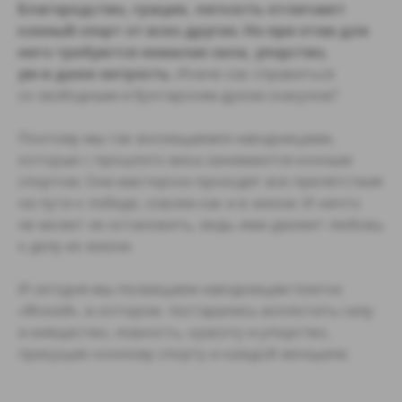
Благородство, грация, легкость отличают
конный спорт от всех других. Но при этом для
него требуются немалая сила, упорство,
ум и даже хитрость.
Иначе как справиться
со свободным и бунтарским духом скакунов?
Поэтому мы так восхищаемся наездницами,
которые с прошлого века занимаются конным
спортом. Они мастерски проходят все препятствия
на пути к победе, совсем как и в жизни. И ничто
не может их остановить, ведь ими движет любовь
к делу их жизни.
И сегодня мы посвящаем наездницам платок
«Жокей», в котором постарались воплотить силу
и изящество, ловкость, красоту и упорство,
присущие конному спорту и каждой женщине.