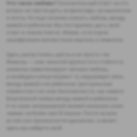
Что такое любовь?
Окончательный ответ на это
вопрос не смогли дать ни философы, ни мыслители
и поэты. Но еще сложнее описать любовь между
мамой и ребенком. Мы постарались дать свой
ответ в новом платке «Мама», в котором
зашифровали множеством смыслов и символов.
Здесь распустились цветы и не просто так.
Мимозы — знак женской хрупкости и стойкости,
анемоны символизируют вечную любовь,
а незабудки олицетворяют ту нерушимую связь
между мамой и ее ребенком. Центральным
элементом стал знак бесконечности, как символ
безусловной любви между мамой и ребенком.
А по краю непрерывной линией написали слово
«мама» на более чем 50 языках. Почти на всех
из них оно произносится одинаково, и может,
здесь вы найдете свой.