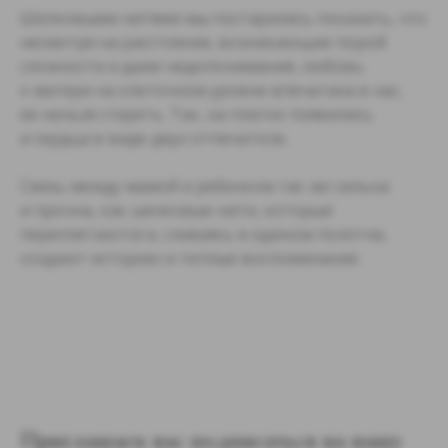
Шелковыми нитями мы постарались показать, что
несмотря на расстояния, возникающие порой
сложности и даже недопонимания, любовь
к матери на клеточном уровне впечатана в нас,
ее нельзя стереть. Так, на платке появились
и сердца в виде двух отпечатков.
Связь между мамой и ребенком так же сильна
и прочна, как шелковые нити, которые
переплетаются и, сливаясь в едином полотне,
создают историю и теплые воспоминания.
Приглашаем вас подписаться на нашу