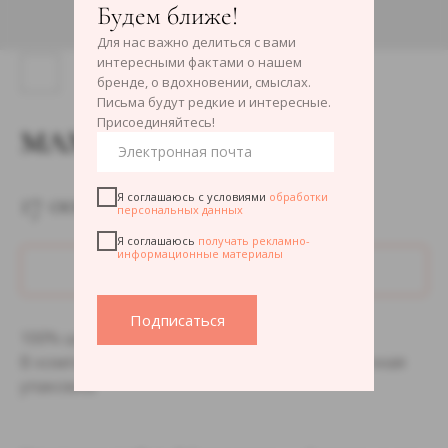
Будем ближе!
Для нас важно делиться с вами
интересными фактами о нашем
бренде, о вдохновении, смыслах.
Письма будут редкие и интересные.
Присоединяйтесь!
МАМА
17 000
р.
Я соглашаюсь с условиями
обработки
персональных данных
Я соглашаюсь
получать рекламно-
информационные материалы
ДОБАВИТЬ В КОРЗИНУ
Подписаться
100% шёлк, 90×90см
В комплекте открытка с историей и подарочная
упаковка.