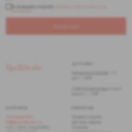
Я соглашаюсь получать
рекламно-информационные
материалы
Подписаться
ДОСТАВКА
Курьером по Москве,
1−2
дня — 500₽
СДЭК в Подмосковье
в пункт
выдачи — 720₽
КОНТАКТЫ
КЛИЕНТАМ
Телеграм
-бот
Правила покупки
hi@lipsandbrain.ru
Договор оферты
ООО «ЛИПС ЭНД БРЕЙН»
Политика