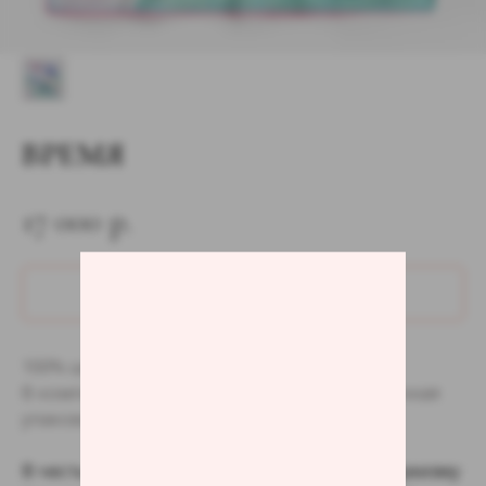
ВРЕМЯ
17 000
р.
ДОБАВИТЬ В КОРЗИНУ
100% шёлк, 90×90см
В комплекте открытка с историей и подарочная
упаковка.
В честь женщин, которые противостоят эйджизму