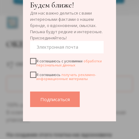
Будем ближе!
Для нас важно делиться с вами
интересными фактами о нашем
бренде, о вдохновении, смыслах.
Письма будут редкие и интересные.
Присоединяйтесь!
ОКЕАН ДЕНЬ
17 000
р.
Я соглашаюсь с условиями
обработки
персональных данных
Я соглашаюсь
получать рекламно-
информационные материалы
ДОБАВИТЬ В КОРЗИНУ
Подписаться
100% шёлк, 90×90см
В комплекте открытка с историей и подарочная
упаковка.
На создание этого платка нас вдохновила