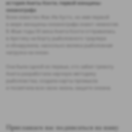
история Аниты Конти, первой женщины-
океанографа
Всем известен Жак Ив Кусто, но имя первой
в мире женщины-океанографа знают немногие.
В 40ые годы ХХ века Анита Конти отправилась
в Арктику на борту рыболовного траулера
и обнаружила, насколько велика рыболовная
нагрузка на океан.
Она была одной из первых, кто забил тревогу.
Анита разработала научную методику
рыболовства, создала карты промысла
и посвятила всю свою жизнь защите океана.
Приглашаем вас подписаться на нашу