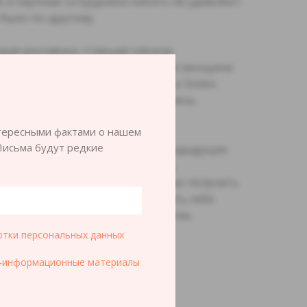
 и научные сотрудники никого не удивляют.
 было по-другому.
вая россиянка, ставшая членом-
ургской академии наук и первая женщина
ность профессора математики, и Эллен
канка, получившая научную степень
нтересными фактами о нашем
Письма будут редкие
м другим сильным женщинам предыдущих
ся бросить вызов стереотипам,
гут не только беспрепятственно получать
бирать, в какой области проявить себя,
изиком, химиком или математиком,
.
тки персональных данных
о-информационные материалы