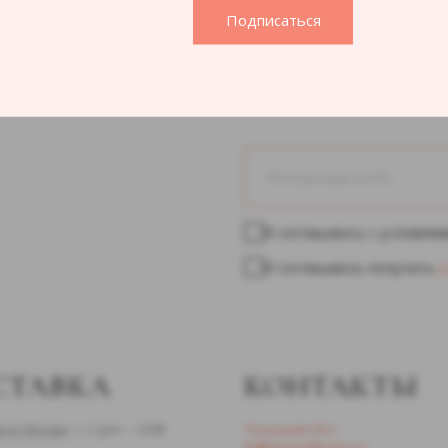
Подписаться
Приглашаем вас п
Я соглашаюсь с условия
Я соглашаюсь получать
р
СТАВКА
КОНТАКТЫ
 по Москве,
1−2 дня — 500₽
Телеграм
-бот
hi@lipsandbrain.ru